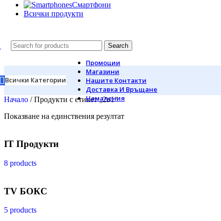
Смартфони
Всички продукти
Search
Промоции
Магазини
Всички Категории
Нашите Контакти
Доставка И Връщане
Намаления
Начало
/
Продукти с етикет „2в1“
Показване на единствения резултат
IT Продукти
8 products
TV БОКС
5 products