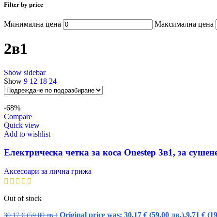
Filter by price
Минимална цена
Максимална цена
2в1
Show sidebar
Show
9
12
18
24
-68%
Compare
Quick view
Add to wishlist
Електрическа четка за коса Onestep 3в1, за суше
Аксесоари за лична грижа
Out of stock
Original price was: 30,17 € (59.00 лв.).
9,71
€
(19
30,17
€
(59.00 лв.)