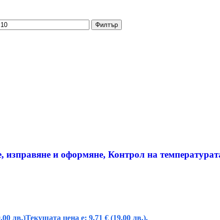
Филтър
не, изправяне и оформяне, Контрол на температурат
.00 лв.)
Текущата цена е: 9,71 € (19.00 лв.).