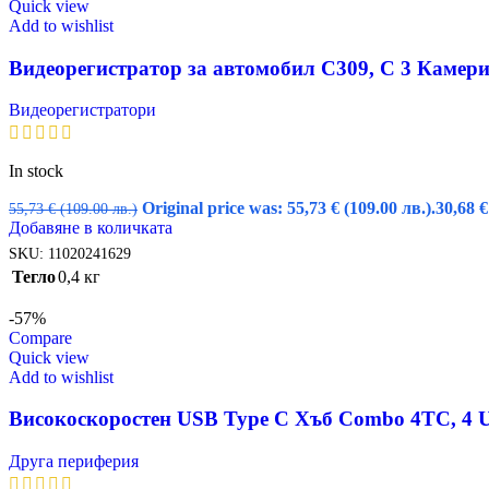
Quick view
Add to wishlist
Видеорегистратор за автомобил C309, С 3 Камери
Видеорегистратори
In stock
Original price was: 55,73 € (109.00 лв.).
30,68
€
55,73
€
(109.00 лв.)
Добавяне в количката
SKU:
11020241629
Тегло
0,4 кг
-57%
Compare
Quick view
Add to wishlist
Високоскоростен USB Type C Хъб Combo 4TC, 4 U
Друга периферия