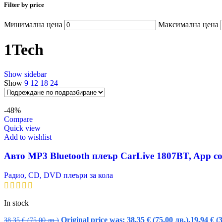
Filter by price
Минимална цена
Максимална цена
1Tech
Show sidebar
Show
9
12
18
24
-48%
Compare
Quick view
Add to wishlist
Авто MP3 Bluetooth плеър CarLive 1807BT, App con
Радио, CD, DVD плеъри за кола
In stock
Original price was: 38,35 € (75.00 лв.).
19,94
€
(
38,35
€
(75.00 лв.)