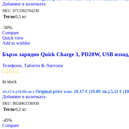
Добавяне в количката
SKU:
0713382764230
Тегло
0,5 кг
-50%
Compare
Quick view
Add to wishlist
Бързо зарядно Quick Charge 3, PD20W, USB изход,
Телефони, Таблети & Лаптопи
In stock
Original price was: 10,17 € (19.89 лв.).
5,11
€
(10
10,17
€
(19.89 лв.)
Добавяне в количката
SKU:
8024963336930
Тегло
0,2 кг
-45%
Compare