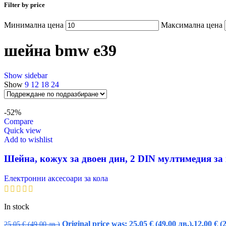
Filter by price
Минимална цена
Максимална цена
шейна bmw e39
Show sidebar
Show
9
12
18
24
-52%
Compare
Quick view
Add to wishlist
Шейна, кожух за двоен дин, 2 DIN мултимедия за
Електронни аксесоари за кола
In stock
Original price was: 25,05 € (49.00 лв.).
12,00
€
(
25,05
€
(49.00 лв.)