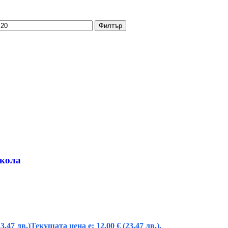
Филтър
 кола
23.47 лв.)
Текущата цена е: 12,00 € (23.47 лв.).