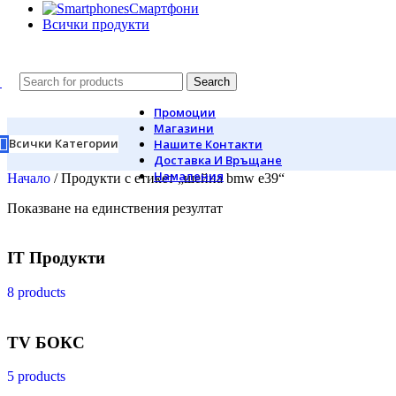
Смартфони
Всички продукти
Search
Промоции
Магазини
Всички Категории
Нашите Контакти
Доставка И Връщане
Намаления
Начало
/
Продукти с етикет „шейна bmw e39“
Показване на единствения резултат
IT Продукти
8 products
TV БОКС
5 products