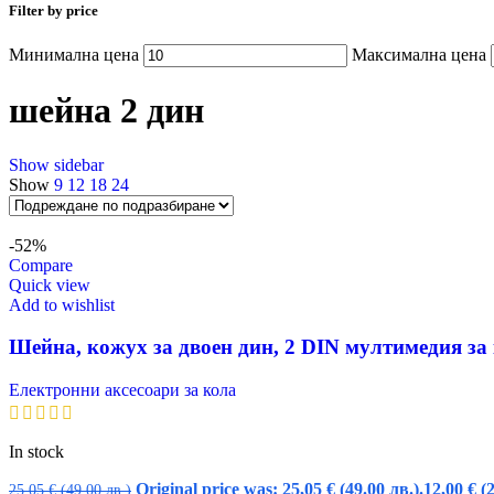
Filter by price
Минимална цена
Максимална цена
шейна 2 дин
Show sidebar
Show
9
12
18
24
-52%
Compare
Quick view
Add to wishlist
Шейна, кожух за двоен дин, 2 DIN мултимедия за
Електронни аксесоари за кола
In stock
Original price was: 25,05 € (49.00 лв.).
12,00
€
(
25,05
€
(49.00 лв.)