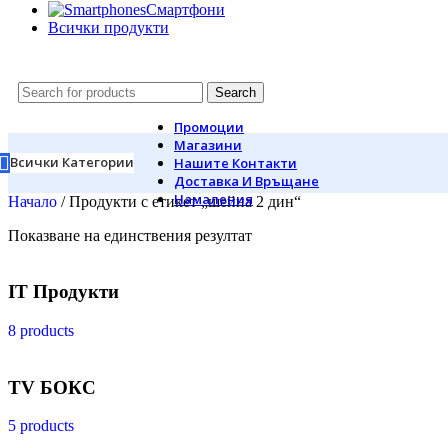
Смартфони
Всички продукти
Search
Промоции
Магазини
Всички Категории
Нашите Контакти
Доставка И Връщане
Намаления
Начало
/
Продукти с етикет „шейна 2 дин“
Показване на единствения резултат
IT Продукти
8 products
TV БОКС
5 products