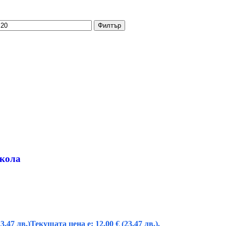
Филтър
 кола
23.47 лв.)
Текущата цена е: 12,00 € (23.47 лв.).