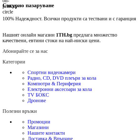
Сигурно пазаруване
100% Надеждност. Всички продукти са тествани и с гаранция
Нашият онлайн магазин
1TH.bg
предлага множество
качествени, евтини стоки на най-ниски цени.
Абонирайте се за нас
Категории
Спортни видеокамери
Радио, CD, DVD плеъри за кола
Компютри & Периферия
Електронни аксесоари за кола
TV БОКС
Дронове
Полезни връзки
Промоции
Магазини
Нашите контакти
Доставка & Връщане