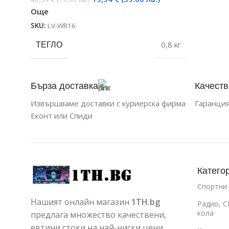
Черен
Още
SKU:
LV-WR16
ТЕГЛО
0,8 кг
Бърза доставка
Качеств
Извършваме доставки с куриерска фирма
Гаранция
Еконт или Спиди
Катего
Спортни
Нашият онлайн магазин
1TH.bg
Радио, C
кола
предлага множество качествени,
евтини стоки на най-ниски цени.