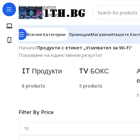
Skip to navigation
Skip to main content
Всички Категории
Промоции
Магазини
Нашите Кон
Начало
/
Продукти с етикет „Усилвател за Wi-Fi“
Показване на единствения резултат
IT Продукти
TV БОКС
8 products
5 products
1
Filter By Price