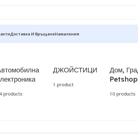
такти
Доставка И Връщане
Намаления
Автомобилна
ДЖОЙСТИЦИ
Дом, Гра
електроника
Petshop
1 product
4 products
10 products