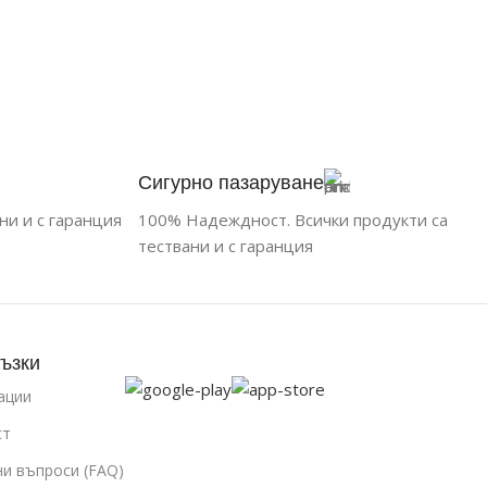
Сигурно пазаруване
ни и с гаранция
100% Надеждност. Всички продукти са
тествани и с гаранция
ъзки
ации
ст
ни въпроси (FAQ)