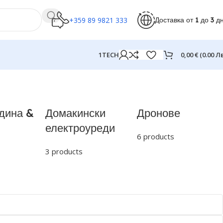
Доставка от 1 до 3 д
+359 89 9821 333
0,00
€
(0.00 Лв
1TECH
дина &
Домакински
Дронове
електроуреди
6 products
3 products