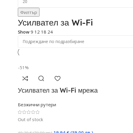
Филтър
Усилвател за Wi-Fi
Show
9
12
18
24
-51%
Усилвател за Wi-Fi мрежа
PIX-LINK, Модел LV-WR16,
Безжични рутери
300mbps, 2 LAN Port,
Повторител, Рипийтър,
Out of stock
Ретранслатор, 4 антени,
19,94
€
(39.00 лв.)
40,39
€
(79.00 лв.)