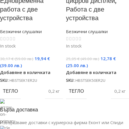
Едновременна
цифров дисплей,
работа с две
Работа с две
устройства
устройства
Безжични слушалки
Безжични слушалки
In stock
In stock
19,94
€
12,78
€
30,17
€
(59.00 лв.)
25,05
€
(49.00 лв.)
(39.00 лв.)
(25.00 лв.)
Добавяне в количката
Добавяне в количката
SKU:
HBSTSEК1ER2U
SKU:
HBSTSEК50ER2U
ТЕГЛО
0,2 кг
ТЕГЛО
0,2 кг
Бърза доставка
Извършваме доставки с куриерска фирма Еконт или Спиди