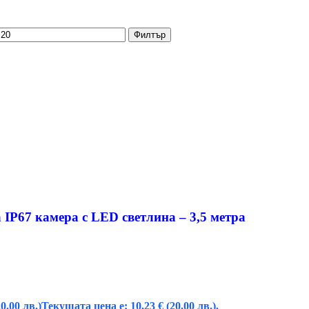
Филтър
 IP67 ĸaмepa c LЕD cвeтлинa – 3,5 мeтpa
20.00 лв.)
Текущата цена е: 10,23 € (20.00 лв.).