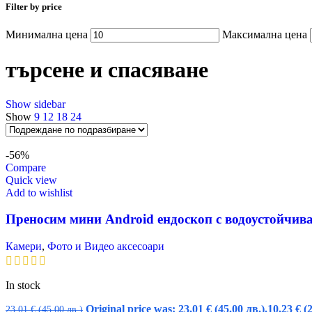
Filter by price
Минимална цена
Максимална цена
търсене и спасяване
Show sidebar
Show
9
12
18
24
-56%
Compare
Quick view
Add to wishlist
Преносим мини Android ендоскоп с водоустойчива
Камери
,
Фото и Видео аксесоари
In stock
Original price was: 23,01 € (45.00 лв.).
10,23
€
(
23,01
€
(45.00 лв.)