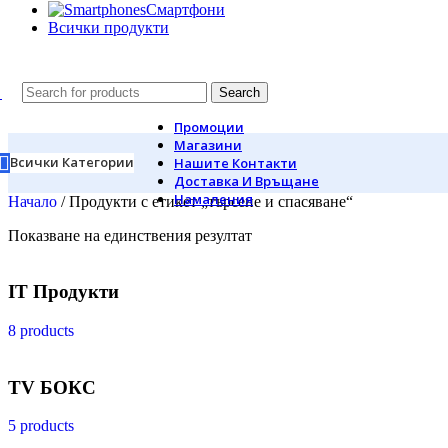
Смартфони
Всички продукти
Search
Промоции
Магазини
Всички Категории
Нашите Контакти
Доставка И Връщане
Намаления
Начало
/
Продукти с етикет „търсене и спасяване“
Показване на единствения резултат
IT Продукти
8 products
TV БОКС
5 products