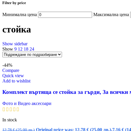
Filter by price
Минимална цена
Максимална цена
стойка
Show sidebar
Show
9
12
18
24
-44%
Compare
Quick view
Add to wishlist
Комплект въртяща се стойка за гърди, За всички
Фото и Видео аксесоари
In stock
Original price was: 12,78 € (25.00 лв.).
7,16
€
(14
12,78
€
(25.00 лв.)