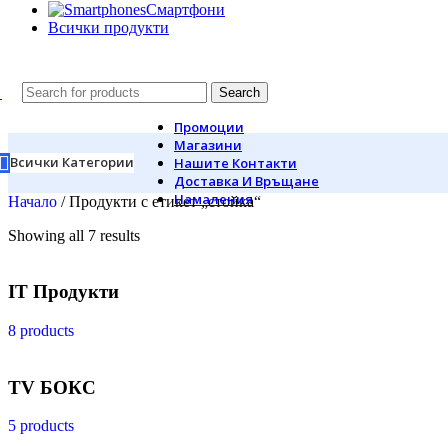
Смартфони
Всички продукти
Search
Промоции
Магазини
Всички Категории
Нашите Контакти
Доставка И Връщане
Намаления
Начало
/
Продукти с етикет „стойка“
Showing all 7 results
IT Продукти
8 products
TV БОКС
5 products