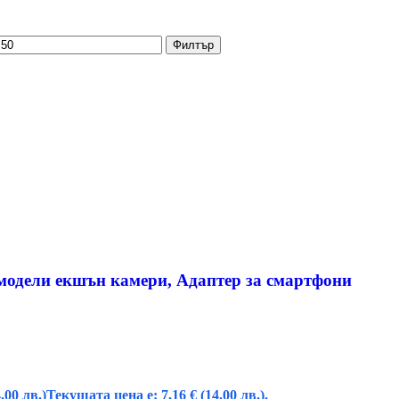
Филтър
 модели екшън камери, Адаптер за смартфони
.00 лв.)
Текущата цена е: 7,16 € (14.00 лв.).