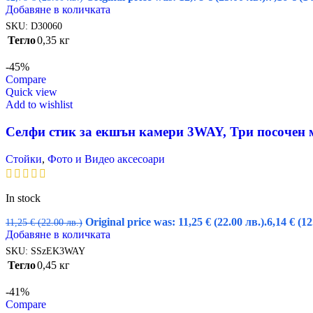
Добавяне в количката
SKU:
D30060
Тегло
0,35 кг
-45%
Compare
Quick view
Add to wishlist
Селфи стик за екшън камери 3WAY, Три посочен 
Стойки
,
Фото и Видео аксесоари
In stock
Original price was: 11,25 € (22.00 лв.).
6,14
€
(12
11,25
€
(22.00 лв.)
Добавяне в количката
SKU:
SSzEK3WAY
Тегло
0,45 кг
-41%
Compare