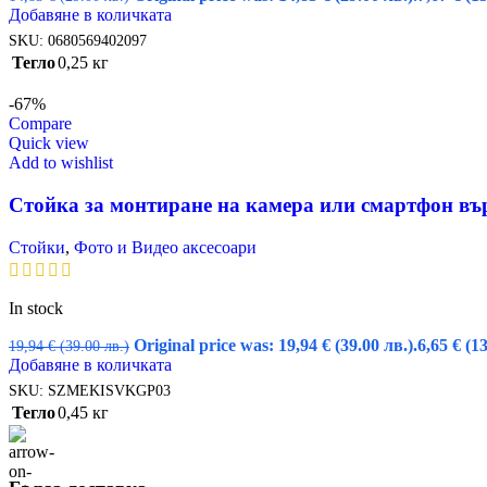
Добавяне в количката
SKU:
0680569402097
Тегло
0,25 кг
-67%
Compare
Quick view
Add to wishlist
Стойка за монтиране на камера или смартфон въ
Стойки
,
Фото и Видео аксесоари
In stock
Original price was: 19,94 € (39.00 лв.).
6,65
€
(13
19,94
€
(39.00 лв.)
Добавяне в количката
SKU:
SZMEKISVKGP03
Тегло
0,45 кг