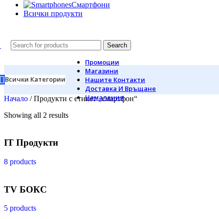
Смартфони
Всички продукти
Search
Промоции
Магазини
Всички Категории
Нашите Контакти
Доставка И Връщане
Намаления
Начало
/
Продукти с етикет „смартфон“
Showing all 2 results
IT Продукти
8 products
TV БОКС
5 products