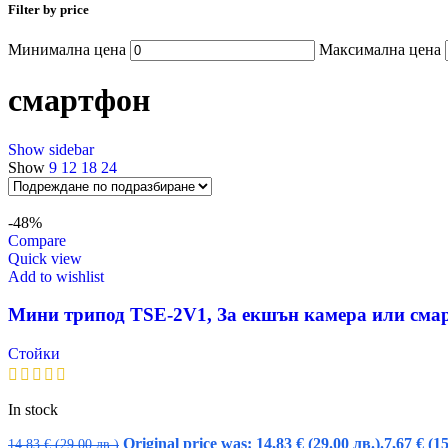
Filter by price
Минимална цена
Максимална цена
смартфон
Show sidebar
Show
9
12
18
24
-48%
Compare
Quick view
Add to wishlist
Мини трипод TSE-2V1, За екшън камера или сма
Стойки
In stock
Original price was: 14,83 € (29.00 лв.).
7,67
€
(15
14,83
€
(29.00 лв.)