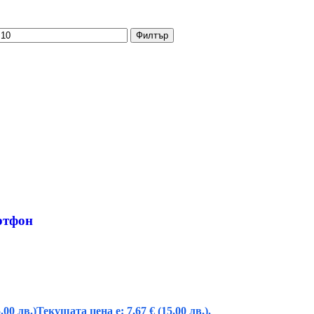
Филтър
ртфон
.00 лв.)
Текущата цена е: 7,67 € (15.00 лв.).