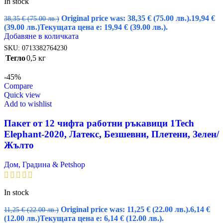
In stock
Original price was: 38,35 € (75.00 лв.).
19,94
€
38,35
€
(75.00 лв.)
(39.00 лв.)
Текущата цена е: 19,94 € (39.00 лв.).
Добавяне в количката
SKU:
0713382764230
Тегло
0,5 кг
-45%
Compare
Quick view
Add to wishlist
Пакет от 12 чифта работни ръкавици 1Tech
Elephant-2020, Латекс, Безшевни, Плетени, Зелен/
Жълто
Дом, Градина & Petshop
In stock
Original price was: 11,25 € (22.00 лв.).
6,14
€
11,25
€
(22.00 лв.)
(12.00 лв.)
Текущата цена е: 6,14 € (12.00 лв.).