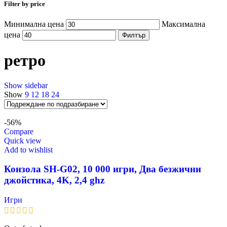
Filter by price
Минимална цена
Максимална
цена
Филтър
ретро
Show sidebar
Show
9
12
18
24
-56%
Compare
Quick view
Add to wishlist
Конзола SH-G02, 10 000 игри, Два безжични
джойстика, 4K, 2,4 ghz
Игри