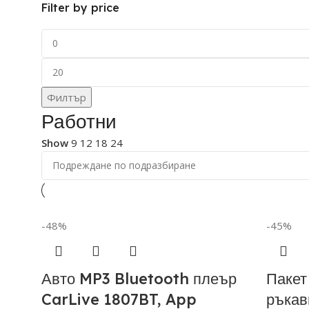
Filter by price
Филтър
Работни
Show
9
12
18
24
-48%
-45%
Авто MP3 Bluetooth плеър
Пакет
CarLive 1807BT, App
ръкав