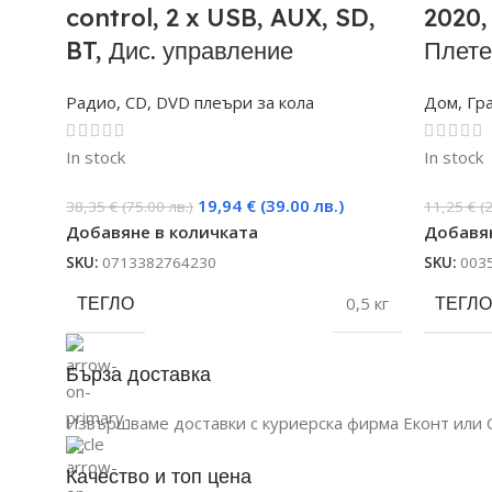
control, 2 x USB, AUX, SD,
2020,
BT, Дис. управление
Плете
Радио, CD, DVD плеъри за кола
Дом, Гр
In stock
In stock
19,94
€
(39.00 лв.)
38,35
€
(75.00 лв.)
11,25
€
(
Добавяне в количката
Добавян
SKU:
0713382764230
SKU:
003
ТЕГЛО
0,5 кг
ТЕГЛО
Бърза доставка
Извършваме доставки с куриерска фирма Еконт или 
Качество и топ цена