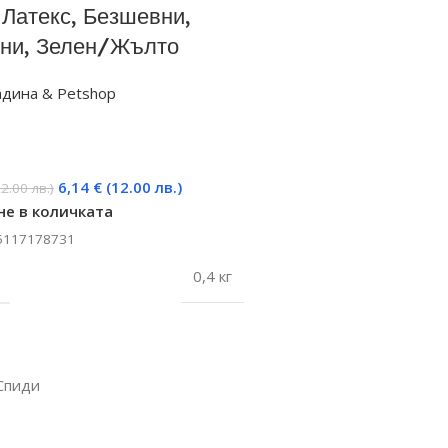
 Латекс, Безшевни,
ни, Зелен/Жълто
адина & Petshop
6,14
€
(12.00 лв.)
22.00 лв.)
е в количката
5117178731
0,4 кг
Спиди