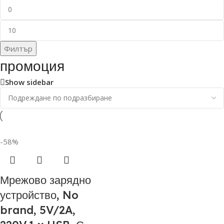
Филтър
промоция
Show sidebar
-58%
Мрежово зарядно
устройство, No
brand, 5V/2A,