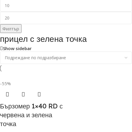
Филтър
прицел с зелена точка
Show sidebar
-55%
Бързомер 1×40 RD с
червена и зелена
точка