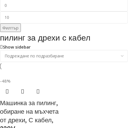
Филтър
пилинг за дрехи с кабел
Show sidebar
-48%
Машинка за пилинг,
обиране на мъхчета
от дрехи, С кабел,