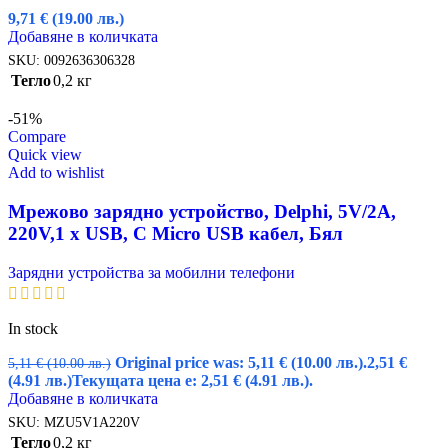
9,71
€
(19.00 лв.)
Добавяне в количката
SKU:
0092636306328
Тегло
0,2 кг
-51%
Compare
Quick view
Add to wishlist
Мрежово зарядно устройство, Delphi, 5V/2A,
220V,1 x USB, С Micro USB кабел, Бял
Зарядни устройства за мобилни телефони
In stock
Original price was: 5,11 € (10.00 лв.).
2,51
€
5,11
€
(10.00 лв.)
(4.91 лв.)
Текущата цена е: 2,51 € (4.91 лв.).
Добавяне в количката
SKU:
MZU5V1A220V
Тегло
0,2 кг