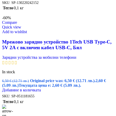
SKU:
SP-130220242152
Тегло
0,1 кг
-60%
Compare
Quick view
Add to wishlist
Мрежово зарядно устройство 1Tech USB Type-C,
5V 2A с включен кабел USB-C, Бял
Зарядни устройства за мобилни телефони
In stock
Original price was: 6,50 € (12.71 лв.).
2,60
€
6,50
€
(12.71 лв.)
(5.09 лв.)
Текущата цена е: 2,60 € (5.09 лв.).
Добавяне в количката
SKU:
SP-0511181655
Тегло
0,1 кг