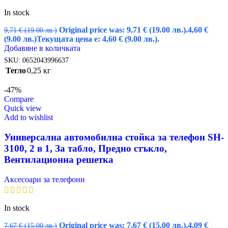
In stock
Original price was: 9,71 € (19.00 лв.).
4,60
€
9,71
€
(19.00 лв.)
(9.00 лв.)
Текущата цена е: 4,60 € (9.00 лв.).
Добавяне в количката
SKU:
0652043996637
Тегло
0,25 кг
-47%
Compare
Quick view
Add to wishlist
Универсална автомобилна стойка за телефон SH-
3100, 2 в 1, За табло, Предно стъкло,
Вентилационна решетка
Аксесоари за телефони
In stock
Original price was: 7,67 € (15.00 лв.).
4,09
€
7,67
€
(15.00 лв.)