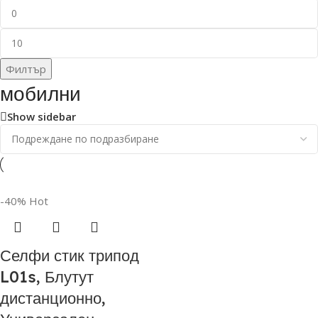
Филтър
мобилни
Show sidebar
-40%
Hot
Селфи стик трипод
L01s, Блутут
дистанционно,