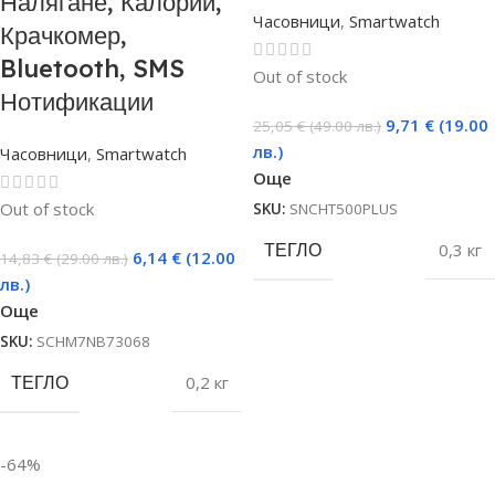
Налягане, Калории,
Часовници
,
Smartwatch
Крачкомер,
Bluetooth, SMS
Out of stock
Нотификации
9,71
€
(19.00
25,05
€
(49.00 лв.)
лв.)
Часовници
,
Smartwatch
Още
Out of stock
SKU:
SNCHT500PLUS
ТЕГЛО
0,3 кг
6,14
€
(12.00
14,83
€
(29.00 лв.)
лв.)
Още
SKU:
SCHM7NB73068
ТЕГЛО
0,2 кг
-64%