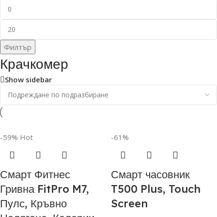
Филтър
Крачкомер
Show sidebar
-59%
Hot
-61%
Смарт Фитнес
Смарт часовник
Гривна FitPro M7,
T500 Plus, Touch
Пулс, Кръвно
Screen