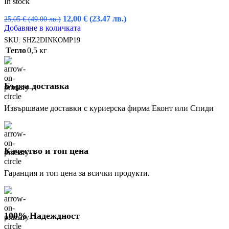
In stock
Original
Текущата
12,00
€
(23.47 лв.)
25,05
€
(49.00 лв.)
price
цена
Добавяне в количката
was:
е:
SKU:
SHZ2DINKOMP19
25,05 €
12,00 €
Тегло
0,5 кг
(49.00
(23.47
лв.).
лв.).
Бърза доставка
Извършваме доставки с куриерска фирма Еконт или Спиди
Качество и топ цена
Гаранция и топ цена за всички продукти.
100% Надеждност