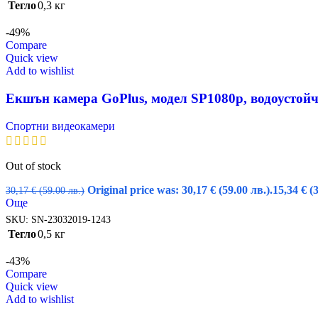
Тегло
0,3 кг
-49%
Compare
Quick view
Add to wishlist
Екшън камера GoPlus, модел SP1080p, водоустойч
Спортни видеокамери
Out of stock
Original price was: 30,17 € (59.00 лв.).
15,34
€
(
30,17
€
(59.00 лв.)
Още
SKU:
SN-23032019-1243
Тегло
0,5 кг
-43%
Compare
Quick view
Add to wishlist