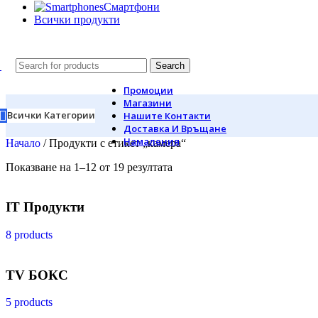
Смартфони
Всички продукти
Search
Промоции
Магазини
Всички Категории
Нашите Контакти
Доставка И Връщане
Намаления
Начало
/
Продукти с етикет „камера“
Показване на 1–12 от 19 резултата
IT Продукти
8 products
TV БОКС
5 products