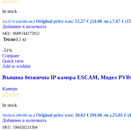
In stock
Original price was: 12,27 € (24.00 лв.).
7,67
€
(15
12,27
€
(24.00 лв.)
Добавяне в количката
SKU:
0689744275952
Тегло
0,1 кг
-51%
Compare
Quick view
Add to wishlist
Външна безжична IP камера ESCAM, Модел PVR007
Камери
In stock
Original price was: 50,62 € (99.00 лв.).
25,05
€
(
50,62
€
(99.00 лв.)
Добавяне в количката
SKU:
190420231304