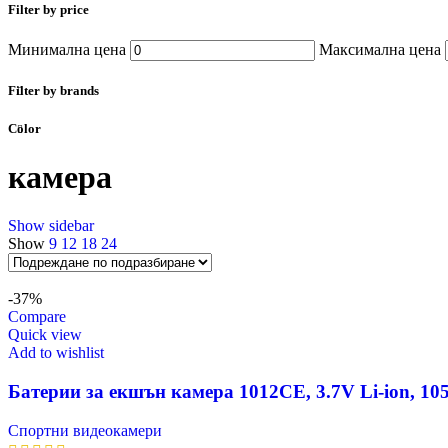
Filter by price
Минимална цена
Максимална цена
Filter by brands
Color
камера
Show sidebar
Show
9
12
18
24
-37%
Compare
Quick view
Add to wishlist
Батерии за екшън камера 1012CE, 3.7V Li-ion, 1
Спортни видеокамери