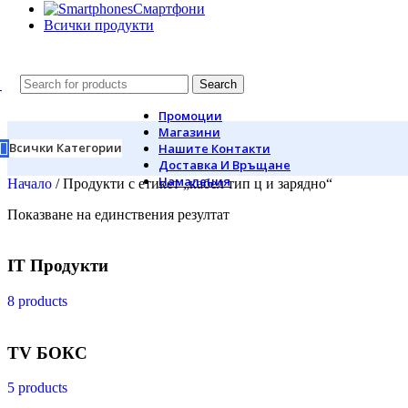
Смартфони
Всички продукти
Search
Промоции
Магазини
Всички Категории
Нашите Контакти
Доставка И Връщане
Намаления
Начало
/
Продукти с етикет „кабел тип ц и зарядно“
Показване на единствения резултат
IT Продукти
8 products
TV БОКС
5 products