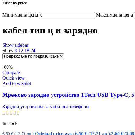
Filter by price
Минимална цена
Максимална цена
кабел тип ц и зарядно
Show sidebar
Show
9
12
18
24
-60%
Compare
Quick view
Add to wishlist
Мрежово зарядно устройство 1Tech USB Type-C, 5
Зарядни устройства за мобилни телефони
In stock
Original price was: 6,50 € (12.71 лв.).
2,60
€
(5.09
6,50
€
(12.71 лв.)