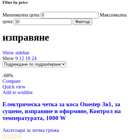
Filter by price
Минимална цена
Максимална
цена
Филтър
изправяне
Show sidebar
Show
9
12
18
24
-68%
Compare
Quick view
Add to wishlist
Електрическа четка за коса Onestep 3в1, за
сушене, изправяне и оформяне, Контрол на
температурата, 1000 W
Аксесоари за лична грижа