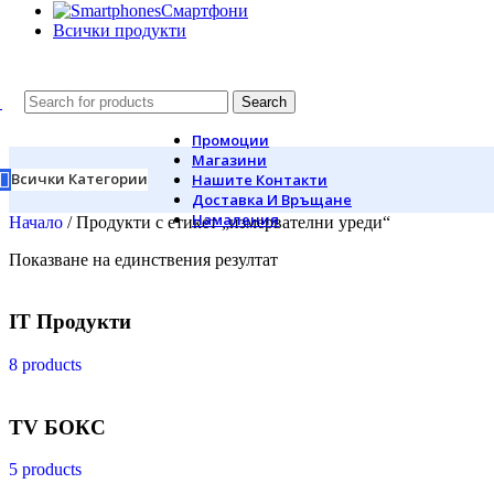
Смартфони
Всички продукти
Search
Промоции
Магазини
Всички Категории
Нашите Контакти
Доставка И Връщане
Намаления
Начало
/
Продукти с етикет „измервателни уреди“
Показване на единствения резултат
IT Продукти
8 products
TV БОКС
5 products