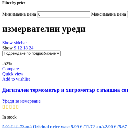
Filter by price
Минимална цена
Максимална цена
измервателни уреди
Show sidebar
Show
9
12
18
24
-52%
Compare
Quick view
Add to wishlist
Дигитален термометър и хигрометър с външна сон
Уреди за измерване
In stock
Original price was: 5,99 € (11.72 лв.).
2,90
€
(5.67
5,99
€
(11.72 лв.)