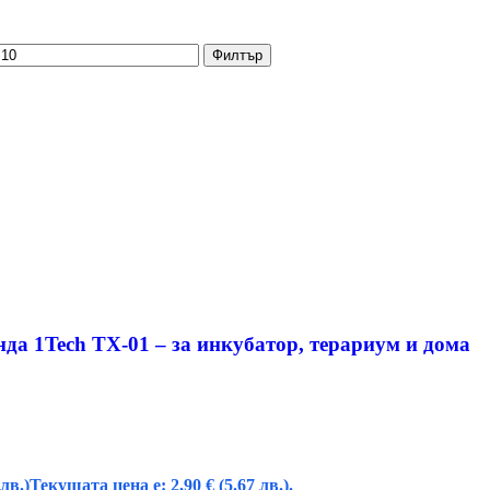
Филтър
да 1Tech TX-01 – за инкубатор, терариум и дома
 лв.)
Текущата цена е: 2,90 € (5.67 лв.).