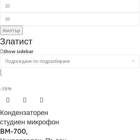
Филтър
Златист
Show sidebar
-38%
Кондензаторен
студиен микрофон
BM-700,