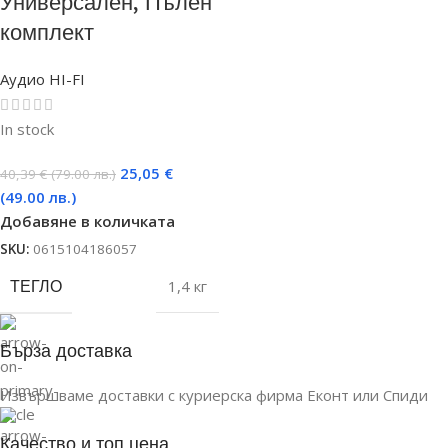
Универсален, Пълен
комплект
Аудио HI-FI
In stock
25,05
€
40,39
€
(79.00 лв.)
(49.00 лв.)
Добавяне в количката
SKU:
0615104186057
ТЕГЛО
1,4 кг
Бърза доставка
Извършваме доставки с куриерска фирма Еконт или Спиди
Качество и топ цена