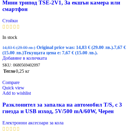
Мини трипод TSE-2V1, За екшън камера или
смартфон
Стойки
In stock
Original price was: 14,83 € (29.00 лв.).
7,67
€
14,83
€
(29.00 лв.)
(15.00 лв.)
Текущата цена е: 7,67 € (15.00 лв.).
Добавяне в количката
SKU:
0680569402097
Тегло
0,25 кг
Compare
Quick view
Add to wishlist
Разклонител за запалка на автомобил T/S, с 3
гнезда и USB изход, 5V/500 mA/60W, Черен
Електронни аксесоари за кола