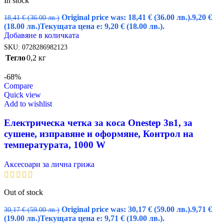
In stock
Original price was: 18,41 € (36.00 лв.).
9,20
€
18,41
€
(36.00 лв.)
(18.00 лв.)
Текущата цена е: 9,20 € (18.00 лв.).
Добавяне в количката
SKU:
0728286982123
Тегло
0,2 кг
-68%
Compare
Quick view
Add to wishlist
Електрическа четка за коса Onestep 3в1, за
сушене, изправяне и оформяне, Контрол на
температурата, 1000 W
Аксесоари за лична грижа
Out of stock
Original price was: 30,17 € (59.00 лв.).
9,71
€
30,17
€
(59.00 лв.)
(19.00 лв.)
Текущата цена е: 9,71 € (19.00 лв.).