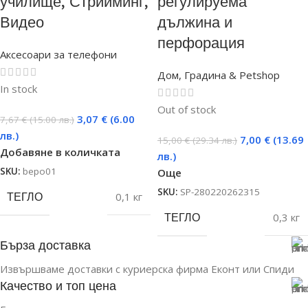
училище, Стрийминг,
регулируема
Видео
дължина и
перфорация
Аксесоари за телефони
Дом, Градина & Petshop
In stock
Out of stock
3,07
€
(6.00
7,67
€
(15.00 лв.)
лв.)
7,00
€
(13.69
15,00
€
(29.34 лв.)
Добавяне в количката
лв.)
SKU:
bepo01
Още
SKU:
SP-280220262315
ТЕГЛО
0,1 кг
ТЕГЛО
0,3 кг
Бърза доставка
Извършваме доставки с куриерска фирма Еконт или Спиди
Качество и топ цена