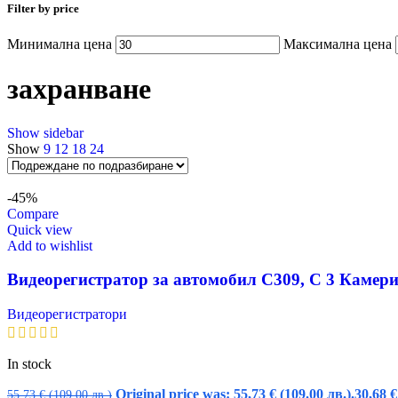
Filter by price
Минимална цена
Максимална цена
захранване
Show sidebar
Show
9
12
18
24
-45%
Compare
Quick view
Add to wishlist
Видеорегистратор за автомобил C309, С 3 Камери
Видеорегистратори
In stock
Original price was: 55,73 € (109.00 лв.).
30,68
€
55,73
€
(109.00 лв.)