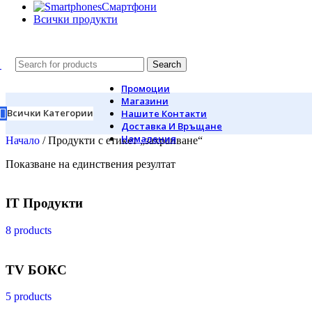
Смартфони
Всички продукти
Search
Промоции
Магазини
Всички Категории
Нашите Контакти
Доставка И Връщане
Намаления
Начало
/
Продукти с етикет „захранване“
Показване на единствения резултат
IT Продукти
8 products
TV БОКС
5 products