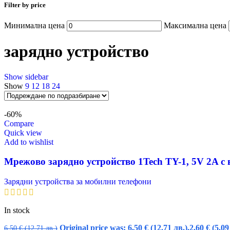
Filter by price
Минимална цена
Максимална цена
зарядно устройство
Show sidebar
Show
9
12
18
24
-60%
Compare
Quick view
Add to wishlist
Мрежово зарядно устройство 1Tech TY-1, 5V 2A с
Зарядни устройства за мобилни телефони
In stock
Original price was: 6,50 € (12.71 лв.).
2,60
€
(5.09
6,50
€
(12.71 лв.)