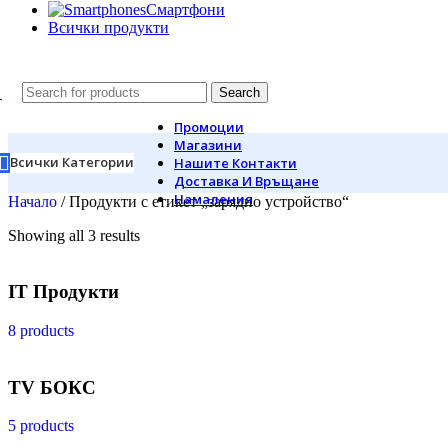
Смартфони
Всички продукти
Search
Промоции
Магазини
Всички Категории
Нашите Контакти
Доставка И Връщане
Намаления
Начало
/
Продукти с етикет „зарядно устройство“
Showing all 3 results
IT Продукти
8 products
TV БОКС
5 products