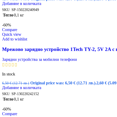
Добавяне в количката
SKU:
SP-150220240949
Тегло
0,1 кг
-60%
Compare
Quick view
Add to wishlist
Мрежово зарядно устройство 1Tech TY-2, 5V 2A с
Зарядни устройства за мобилни телефони
In stock
Original price was: 6,50 € (12.71 лв.).
2,60
€
(5.09
6,50
€
(12.71 лв.)
Добавяне в количката
SKU:
SP-130220242152
Тегло
0,1 кг
-60%
Compare