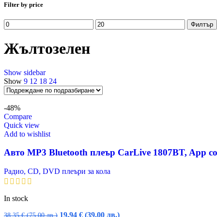
Filter by price
Минимална
Максимална
Филтър
цена
цена
Жълтозелен
Show sidebar
Show
9
12
18
24
-48%
Compare
Quick view
Add to wishlist
Авто MP3 Bluetooth плеър CarLive 1807BT, App con
Радио, CD, DVD плеъри за кола
In stock
Original
Текущата
19,94
€
(39.00 лв.)
38,35
€
(75.00 лв.)