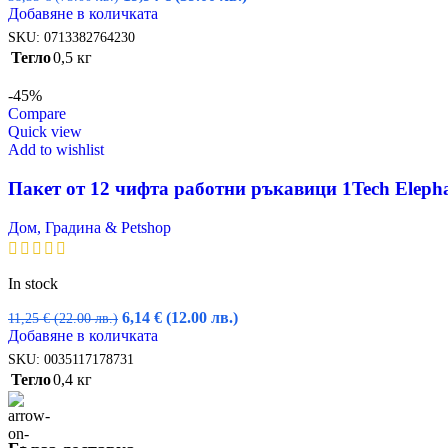
price
цена
Добавяне в количката
was:
е:
SKU:
0713382764230
38,35 €
19,94 €
Тегло
0,5 кг
(75.00
(39.00
лв.).
лв.).
-45%
Compare
Quick view
Add to wishlist
Пакет от 12 чифта работни ръкавици 1Tech Elepha
Дом, Градина & Petshop
In stock
Original
Текущата
6,14
€
(12.00 лв.)
11,25
€
(22.00 лв.)
price
цена
Добавяне в количката
was:
е:
SKU:
0035117178731
11,25 €
6,14 €
Тегло
0,4 кг
(22.00
(12.00
лв.).
лв.).