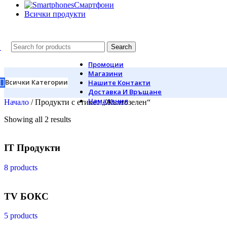
Смартфони
Всички продукти
Search
Промоции
Магазини
Всички Категории
Нашите Контакти
Доставка И Връщане
Намаления
Начало
/
Продукти с етикет „Жълтозелен“
Showing all 2 results
IT Продукти
8 products
TV БОКС
5 products