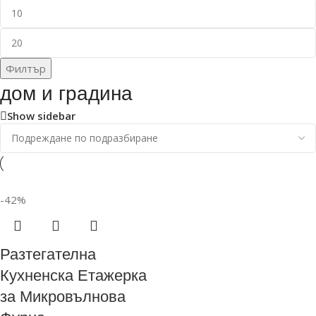
Филтър
дом и градина
Show sidebar
-42%
Разтегателна
Кухненска Етажерка
за Микровълнова