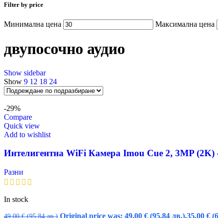
Filter by price
Минимална цена
Максимална цена
двупосочно аудио
Show sidebar
Show
9
12
18
24
-29%
Compare
Quick view
Add to wishlist
Интелигентна WiFi Камера Imou Cue 2, 3MP (2K) 
Разни
In stock
Original price was: 49,00 € (95.84 лв.).
35,00
€
(
49,00
€
(95.84 лв.)