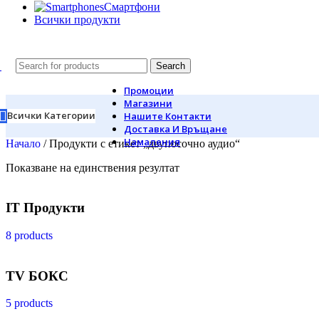
Смартфони
Всички продукти
Search
Промоции
Магазини
Всички Категории
Нашите Контакти
Доставка И Връщане
Намаления
Начало
/
Продукти с етикет „двупосочно аудио“
Показване на единствения резултат
IT Продукти
8 products
TV БОКС
5 products