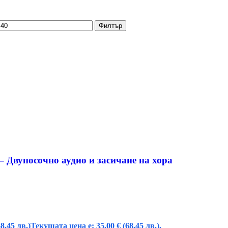
Филтър
– Двупосочно аудио и засичане на хора
68.45 лв.)
Текущата цена е: 35,00 € (68.45 лв.).