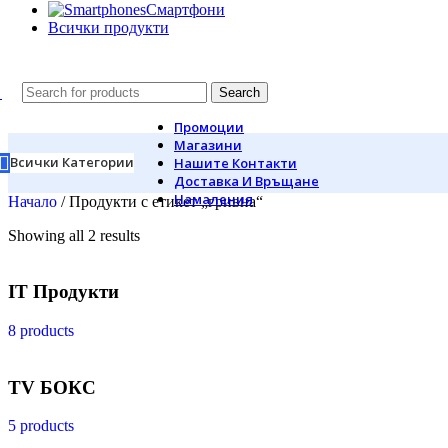
Смартфони
Всички продукти
Search
Промоции
Магазини
Всички Категории
Нашите Контакти
Доставка И Връщане
Намаления
Начало
/
Продукти с етикет „гривна“
Showing all 2 results
IT Продукти
8 products
TV БОКС
5 products