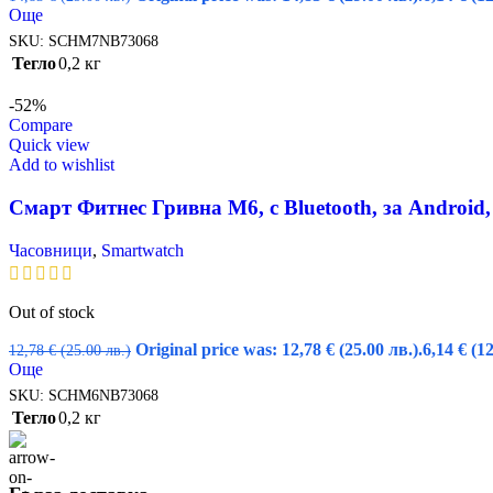
Още
SKU:
SCHM7NB73068
Тегло
0,2 кг
-52%
Compare
Quick view
Add to wishlist
Смарт Фитнес Гривна M6, с Bluetooth, за Android,
Часовници
,
Smartwatch
Out of stock
Original price was: 12,78 € (25.00 лв.).
6,14
€
(12
12,78
€
(25.00 лв.)
Още
SKU:
SCHM6NB73068
Тегло
0,2 кг