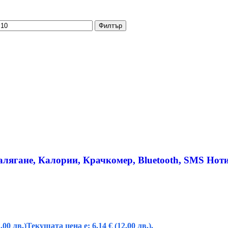
Филтър
алягане, Калории, Крачкомер, Bluetooth, SMS Но
.00 лв.)
Текущата цена е: 6,14 € (12.00 лв.).