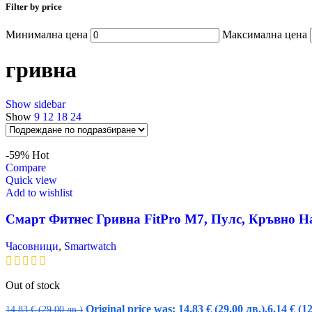
Filter by price
Минимална цена
Максимална цена
гривна
Show sidebar
Show
9
12
18
24
-59%
Hot
Compare
Quick view
Add to wishlist
Смарт Фитнес Гривна FitPro M7, Пулс, Кръвно Н
Часовници
,
Smartwatch
Out of stock
Original price was: 14,83 € (29.00 лв.).
6,14
€
(12
14,83
€
(29.00 лв.)