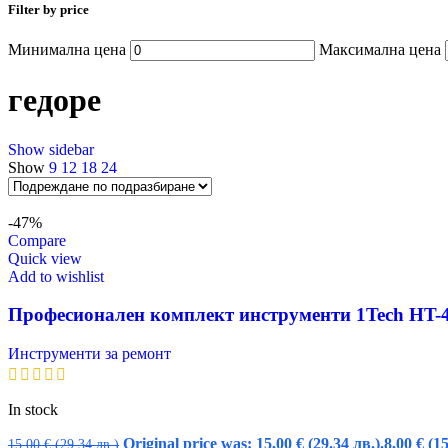
Filter by price
Минимална цена
Максимална цена
гедоре
Show sidebar
Show
9
12
18
24
-47%
Compare
Quick view
Add to wishlist
Професионален комплект инструменти 1Tech HT-46
Инструменти за ремонт
In stock
Original price was: 15,00 € (29.34 лв.).
8,00
€
(15
15,00
€
(29.34 лв.)