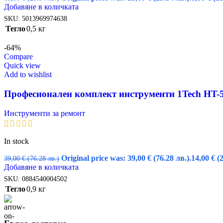
Добавяне в количката
SKU:
5013969974638
Тегло
0,5 кг
-64%
Compare
Quick view
Add to wishlist
Професионален комплект инструменти 1Tech HT-53
Инструменти за ремонт
In stock
Original price was: 39,00 € (76.28 лв.).
14,00
€
(
39,00
€
(76.28 лв.)
Добавяне в количката
SKU:
0884540004502
Тегло
0,9 кг