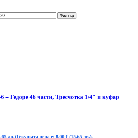
Филтър
 – Гедоре 46 части, Тресчотка 1/4″ и куфар
.65 лв.)
Текущата цена е: 8,00 € (15.65 лв.).