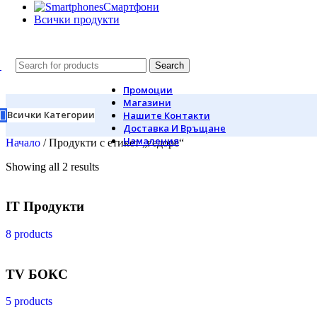
Смартфони
Всички продукти
Search
Промоции
Магазини
Всички Категории
Нашите Контакти
Доставка И Връщане
Намаления
Начало
/
Продукти с етикет „гедоре“
Showing all 2 results
IT Продукти
8 products
TV БОКС
5 products