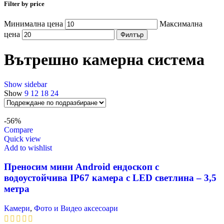
Filter by price
Минимална цена
Максимална
цена
Филтър
Вътрешно камерна система
Show sidebar
Show
9
12
18
24
-56%
Compare
Quick view
Add to wishlist
Преносим мини Android ендоскоп с
водоустойчива IP67 ĸaмepa c LЕD cвeтлинa – 3,5
мeтpa
Камери
,
Фото и Видео аксесоари