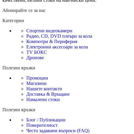
качествени, евтини стоки на най-ниски цени.
Абонирайте се за нас
Категории
Спортни видеокамери
Радио, CD, DVD плеъри за кола
Компютри & Периферия
Електронни аксесоари за кола
TV БОКС
Дронове
Полезни връзки
Промоции
Магазини
Нашите контакти
Доставка & Връщане
Намалени стоки
Полезни връзки
Блог / Публикации
Поверителност
Често задавани въпроси (FAQ)