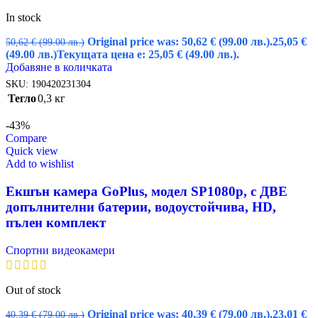
In stock
Original price was: 50,62 € (99.00 лв.).
25,05
€
50,62
€
(99.00 лв.)
(49.00 лв.)
Текущата цена е: 25,05 € (49.00 лв.).
Добавяне в количката
SKU:
190420231304
Тегло
0,3 кг
-43%
Compare
Quick view
Add to wishlist
Екшън камера GoPlus, модел SP1080p, с ДВЕ
допълнителни батерии, водоустойчива, HD,
пълен комплект
Спортни видеокамери
Out of stock
Original price was: 40,39 € (79.00 лв.).
23,01
€
40,39
€
(79.00 лв.)