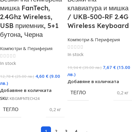
мишка FanTech,
клавиатура и мишка
2.4Ghz Wireless,
/ UKB-500-RF 2.4G
USB приемник, 5+1
Wireless Keyboard
бутона, Черна
Компютри & Периферия
Компютри & Периферия
In stock
In stock
7,67
€
(15.00
19,94
€
(39.00 лв.)
лв.)
4,60
€
(9.00
12,78
€
(25.00 лв.)
Добавяне в количката
лв.)
Добавяне в количката
ТЕГЛО
0,2 кг
SKU:
KBGMFNTECH24
ТЕГЛО
0,2 кг
1
2
3
4
→