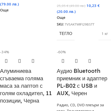
(79.00 лв.)
10,23
€
25,05
€
(49.00 лв.)
Още
(20.00 лв.)
Още
SKU:
TVSAKTWIFI29BSTT
ТЕГЛО
1 кг
-34%
-60%
Алуминиева
Аудио Bluetooth
сгъваема голяма
приемник и адаптер
маса за лаптоп с
PL-B02 с USB и
голям охладител, 11
AUX, Черен
позиции, Черна
Радио, CD, DVD плеъри за
кола
,
Трансмитери и