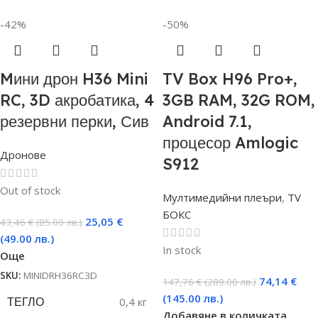
-42%
-50%
Mини дрон H36 Mini
TV Box H96 Pro+,
RC, 3D акробатика, 4
3GB RAM, 32G ROM,
резервни перки, Сив
Android 7.1,
процесор Amlogic
Дронове
S912
Out of stock
Мултимедийни плеъри
,
TV
БОКС
25,05
€
43,46
€
(85.00 лв.)
(49.00 лв.)
In stock
Още
SKU:
MINIDRH36RC3D
74,14
€
147,76
€
(289.00 лв.)
(145.00 лв.)
ТЕГЛО
0,4 кг
Добавяне в количката