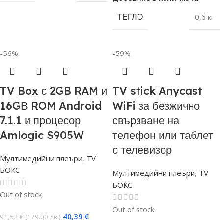
ТЕГЛО
0,6 кг
-56%
-59%
TV Box с 2GB RAM и
TV stick Anycast
16GВ ROM Android
WiFi за безжично
7.1.1 и процесор
свързване на
Amlogic S905W
телефон или таблет
с телевизор
Мултимедийни плеъри
,
TV
БОКС
Мултимедийни плеъри
,
TV
БОКС
Out of stock
Out of stock
40,39
€
91,52
€
(179.00 лв.)