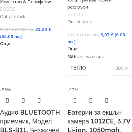
Компютри & Периферия
ресивъри
Out of stock
Out of stock
33,23
€
50,62
€
(99.00 лв.)
3,07
€
(6.00
7,67
€
(15.00 лв.)
(65.00 лв.)
лв.)
Още
Още
SKU:
ABLPRAPLB02
ТЕГЛО
200 кг
-55%
-37%
Аудио BLUETOOTH
Батерии за екшън
приемник, Модел
камера 1012CE, 3.7V
BLS-B11, Безжичен
Li-ion, 1050mah,