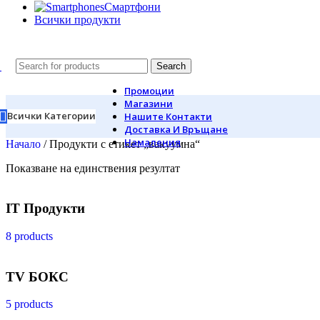
Смартфони
Всички продукти
Search
Промоции
Магазини
Всички Категории
Нашите Контакти
Доставка И Връщане
Намаления
Начало
/
Продукти с етикет „вакуумна“
Показване на единствения резултат
IT Продукти
8 products
TV БОКС
5 products