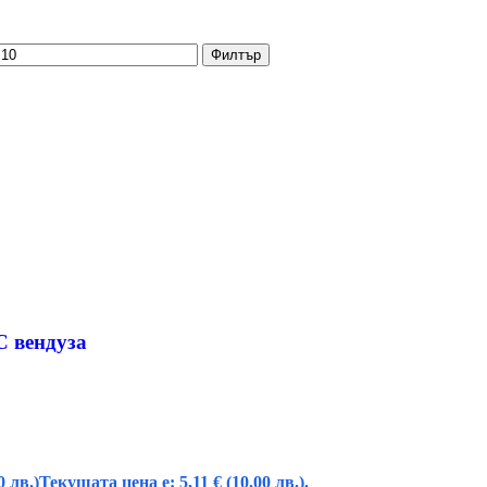
Филтър
С вендуза
0 лв.)
Текущата цена е: 5,11 € (10.00 лв.).