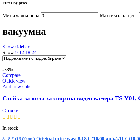
Filter by price
Минимална цена
Максимална цена
вакуумна
Show sidebar
Show
9
12
18
24
-38%
Compare
Quick view
Add to wishlist
Стойка за кола за спортна видео камера TS-V01, 
Стойки
In stock
Original price was: 8,18 € (16.00 лв.).
5,11
€
(10.0
8,18
€
(16.00 лв.)