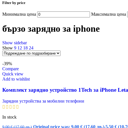
Filter by price
Минимална цена
Максимална цена
бързо зарядно за iphone
Show sidebar
Show
9
12
18
24
-39%
Compare
Quick view
Add to wishlist
Комплект зарядно устройство 1Tech за iPhone Leta
Зарядни устройства за мобилни телефони
In stock
Original price was: 9,00 € (17.60 лв.).
5,50
€
(10.7
9,00
€
(17.60 лв.)