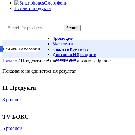
Смартфони
Всички продукти
Search
Промоции
Магазини
Всички Категории
Нашите Контакти
Доставка И Връщане
Намаления
Начало
/
Продукти с етикет „бързо зарядно за iphone“
Показване на единствения резултат
IT Продукти
8 products
TV БОКС
5 products