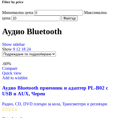
Filter by price
Минимална цена
Максимална
цена
Филтър
Аудио Bluetooth
Show sidebar
Show
9
12
18
24
-60%
Compare
Quick view
Add to wishlist
Аудио Bluetooth приемник и адаптер PL-B02 с
USB и AUX, Черен
Радио, CD, DVD плеъри за кола
,
Трансмитери и ресивъри