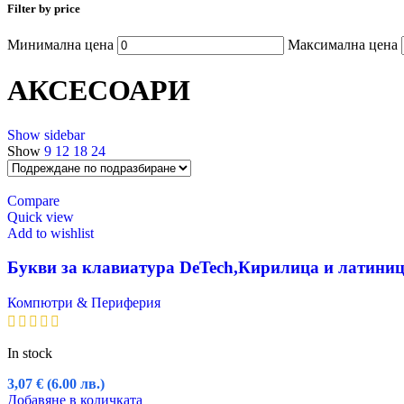
Filter by price
Минимална цена
Максимална цена
АКСЕСОАРИ
Show sidebar
Show
9
12
18
24
Compare
Quick view
Add to wishlist
Букви за клавиатура DeTech,Кирилица и латиниц
Компютри & Периферия
In stock
3,07
€
(6.00 лв.)
Добавяне в количката