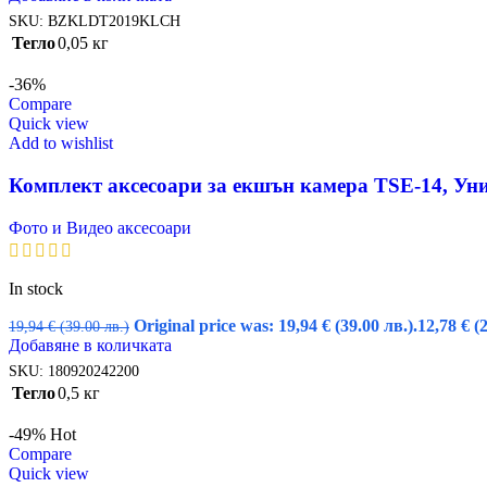
SKU:
BZKLDT2019KLCH
Тегло
0,05 кг
-36%
Compare
Quick view
Add to wishlist
Комплект аксесоари за екшън камера TSE-14, Уни
Фото и Видео аксесоари
In stock
Original price was: 19,94 € (39.00 лв.).
12,78
€
(
19,94
€
(39.00 лв.)
Добавяне в количката
SKU:
180920242200
Тегло
0,5 кг
-49%
Hot
Compare
Quick view