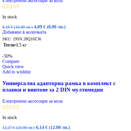
Електронни аксесоари за кола
In stock
Original
Текущата
4,09
€
(8.00 лв.)
8,18
€
(16.00 лв.)
price
цена
Добавяне в количката
was:
е:
SKU:
19SN.28Q10Z36
8,18 €
4,09 €
Тегло
0,5 кг
(16.00
(8.00
лв.).
лв.).
-50%
Compare
Quick view
Add to wishlist
Универсална адапторна рамка в комплект с
планки и винтове за 2 DIN мултимедия
Електронни аксесоари за кола
In stock
Original
Текущата
6,14
€
(12.00 лв.)
12,27
€
(24.00 лв.)