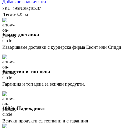
price
цена
Добавяне в количката
was:
е:
SKU:
19SN.28Q10Z37
12,27 €
6,14 €
Тегло
0,25 кг
(24.00
(12.00
лв.).
лв.).
Бърза доставка
Извършваме доставки с куриерска фирма Еконт или Спиди
Качество и топ цена
Гаранция и топ цена за всички продукти.
100% Надеждност
Всички продукти са тествани и с гаранция