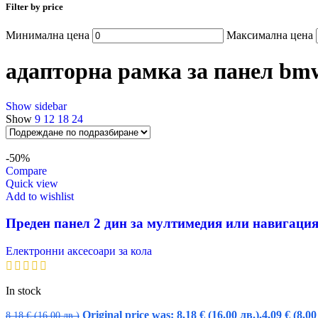
Filter by price
Минимална цена
Максимална цена
адапторна рамка за панел bm
Show sidebar
Show
9
12
18
24
-50%
Compare
Quick view
Add to wishlist
Преден панел 2 дин за мултимедия или навигация 
Електронни аксесоари за кола
In stock
Original price was: 8,18 € (16.00 лв.).
4,09
€
(8.00
8,18
€
(16.00 лв.)