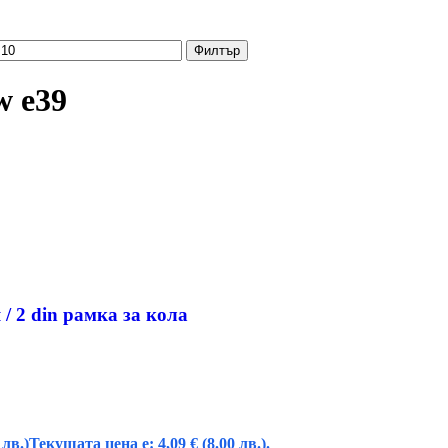
Филтър
w e39
/ 2 din рамка за кола
 лв.)
Текущата цена е: 4,09 € (8.00 лв.).