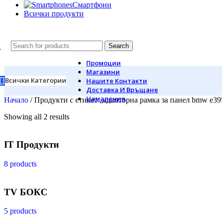
Смартфони
Всички продукти
Search
Промоции
Магазини
Всички Категории
Нашите Контакти
Доставка И Връщане
Намаления
Начало
/
Продукти с етикет „адапторна рамка за панел bmw e39
Showing all 2 results
IT Продукти
8 products
TV БОКС
5 products