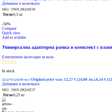
Добавяне в количката
SKU:
19SN.28Q10Z36
Тегло
0,5 кг
-50%
Compare
Quick view
Add to wishlist
Универсална адапторна рамка в комплект с планк
Електронни аксесоари за кола
In stock
Original price was: 12,27 € (24.00 лв.).
6,14
€
(12
12,27
€
(24.00 лв.)
Добавяне в количката
SKU:
19SN.28Q10Z37
Тегло
0,25 кг