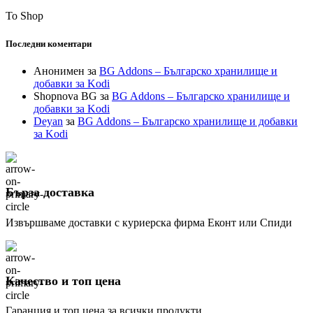
To Shop
Последни коментари
Анонимен
за
BG Addons – Българско хранилище и
добавки за Kodi
Shopnova BG
за
BG Addons – Българско хранилище и
добавки за Kodi
Deyan
за
BG Addons – Българско хранилище и добавки
за Kodi
Бърза доставка
Извършваме доставки с куриерска фирма Еконт или Спиди
Качество и топ цена
Гаранция и топ цена за всички продукти.