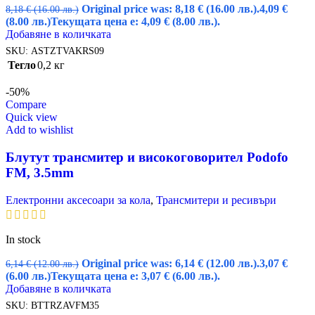
Original price was: 8,18 € (16.00 лв.).
4,09
€
8,18
€
(16.00 лв.)
(8.00 лв.)
Текущата цена е: 4,09 € (8.00 лв.).
Добавяне в количката
SKU:
ASTZTVAKRS09
Тегло
0,2 кг
-50%
Compare
Quick view
Add to wishlist
Блутут трансмитер и високоговорител Podofo
FM, 3.5mm
Електронни аксесоари за кола
,
Трансмитери и ресивъри
In stock
Original price was: 6,14 € (12.00 лв.).
3,07
€
6,14
€
(12.00 лв.)
(6.00 лв.)
Текущата цена е: 3,07 € (6.00 лв.).
Добавяне в количката
SKU:
BTTRZAVFM35