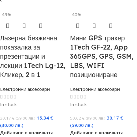
-49%
-40%
Лазерна безжична
Мини GPS тракер
показалка за
1Tech GF-22, App
презентации и
365GPS, GPS, GSM,
лекции 1Tech Lg-12,
LBS, WIFI
Кликер, 2 в 1
позициониране
Електронни аксесоари
Електронни аксесоари
In stock
In stock
15,34
€
30,17
€
30,17
€
(59.00 лв.)
50,62
€
(99.00 лв.)
(30.00 лв.)
(59.00 лв.)
Добавяне в количката
Добавяне в количката