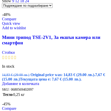
Show
9
12
18
24
-48%
Compare
Quick view
Add to wishlist
Мини трипод TSE-2V1, За екшън камера или
смартфон
Стойки
In stock
Original price was: 14,83 € (29.00 лв.).
7,67
€
14,83
€
(29.00 лв.)
(15.00 лв.)
Текущата цена е: 7,67 € (15.00 лв.).
Добавяне в количката
SKU:
0680569402097
Тегло
0,25 кг
-45%
Compare