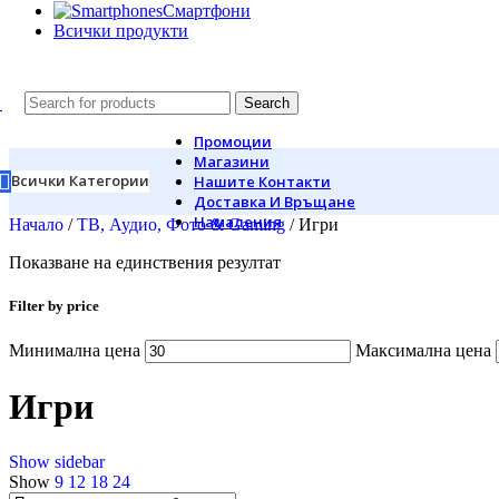
Смартфони
Всички продукти
Search
Промоции
Магазини
Всички Категории
Нашите Контакти
Доставка И Връщане
Намаления
Начало
/
ТВ, Аудио, Фото & Gaming
/
Игри
Показване на единствения резултат
Filter by price
Минимална цена
Максимална цена
Игри
Show sidebar
Show
9
12
18
24