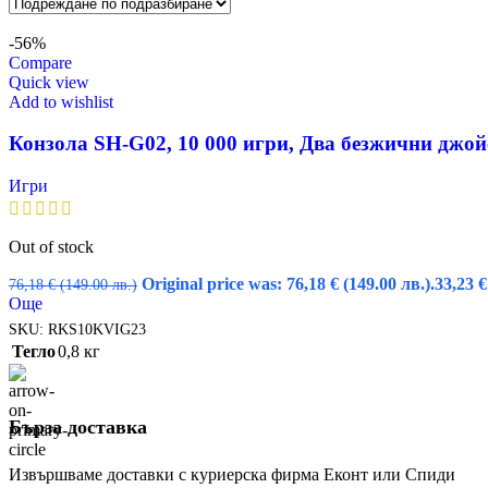
-56%
Compare
Quick view
Add to wishlist
Конзола SH-G02, 10 000 игри, Два безжични джойс
Игри
Out of stock
Original price was: 76,18 € (149.00 лв.).
33,23
€
76,18
€
(149.00 лв.)
Още
SKU:
RKS10KVIG23
Тегло
0,8 кг
Бърза доставка
Извършваме доставки с куриерска фирма Еконт или Спиди