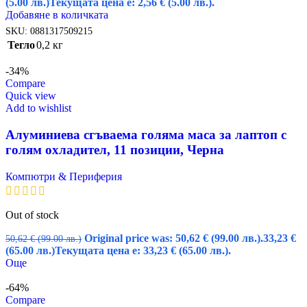
(5.00 лв.)
Текущата цена е: 2,56 € (5.00 лв.).
Добавяне в количката
SKU:
0881317509215
Тегло
0,2 кг
-34%
Compare
Quick view
Add to wishlist
Алуминиева сгъваема голяма маса за лаптоп с
голям охладител, 11 позиции, Черна
Компютри & Периферия
Out of stock
Original price was: 50,62 € (99.00 лв.).
33,23
€
50,62
€
(99.00 лв.)
(65.00 лв.)
Текущата цена е: 33,23 € (65.00 лв.).
Още
-64%
Compare