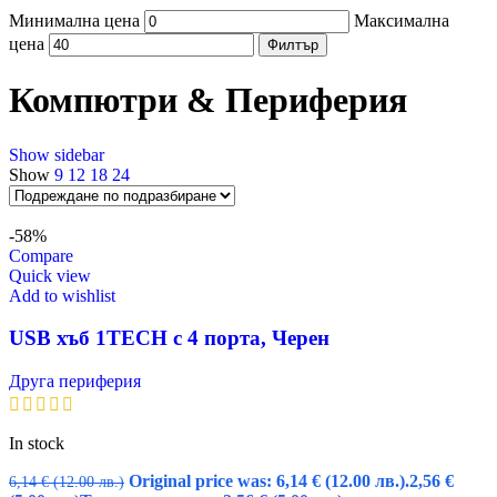
Минимална цена
Максимална
цена
Филтър
Компютри & Периферия
Show sidebar
Show
9
12
18
24
-58%
Compare
Quick view
Add to wishlist
USB хъб 1TECH с 4 порта, Черен
Друга периферия
In stock
Original price was: 6,14 € (12.00 лв.).
2,56
€
6,14
€
(12.00 лв.)