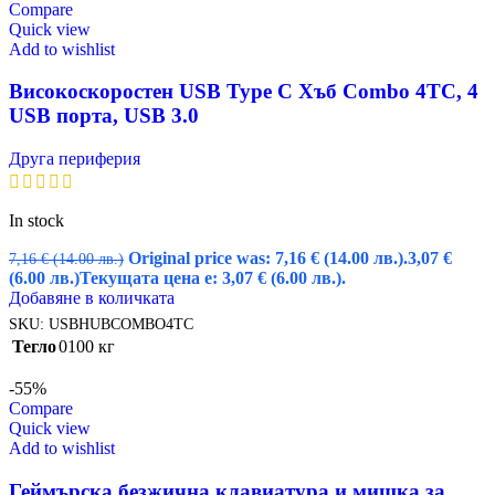
Compare
Quick view
Add to wishlist
Високоскоростен USB Type C Хъб Combo 4TC, 4
USB порта, USB 3.0
Друга периферия
In stock
Original price was: 7,16 € (14.00 лв.).
3,07
€
7,16
€
(14.00 лв.)
(6.00 лв.)
Текущата цена е: 3,07 € (6.00 лв.).
Добавяне в количката
SKU:
USBHUBCOMBO4TC
Тегло
0100 кг
-55%
Compare
Quick view
Add to wishlist
Геймърска безжична клавиатура и мишка за