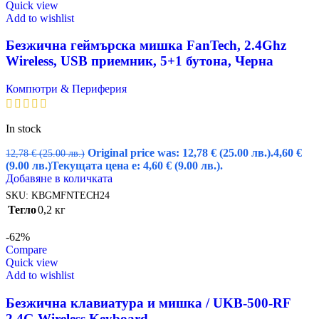
Quick view
Add to wishlist
Безжична геймърска мишка FanTech, 2.4Ghz
Wireless, USB приемник, 5+1 бутона, Черна
Компютри & Периферия
In stock
Original price was: 12,78 € (25.00 лв.).
4,60
€
12,78
€
(25.00 лв.)
(9.00 лв.)
Текущата цена е: 4,60 € (9.00 лв.).
Добавяне в количката
SKU:
KBGMFNTECH24
Тегло
0,2 кг
-62%
Compare
Quick view
Add to wishlist
Безжична клавиатура и мишка / UKB-500-RF
2.4G Wireless Keyboard