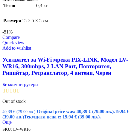
Тегло
0,3 кг
Размери
15 × 5 × 5 см
-51%
Compare
Quick view
Add to wishlist
Усилвател за Wi-Fi мрежа PIX-LINK, Модел LV-
WR16, 300mbps, 2 LAN Port, Повторител,
Рипийтър, Ретранслатор, 4 антени, Черен
Безжични рутери
Out of stock
Original price was: 40,39 € (79.00 лв.).
19,94
€
40,39
€
(79.00 лв.)
(39.00 лв.)
Текущата цена е: 19,94 € (39.00 лв.).
Още
SKU:
LV-WR16